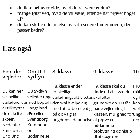
du ikke behøver vide, hvad du vil være endnu?
mange først ved, hvad de vil være, efter de har prøvet noget
af?
du kan skifte uddannelse hvis du senere finder nogen, der
passer bedre?
Læs også
Find din
Om UU
8. klasse
9. klasse
10.
vejleder
Sydfyn
I 8. klasse er der
I 9. klasse skal du
I 10
Du kan her
UU Sydfyn
forskellige
finde ud af, hvad du
mål
se, hvilke
vejleder unge
vejledningsaktiviteter,
skal efter
og 
vejledere, der
med bopæl i
der skal hjælpe dig
grundskolen. Du får
kan 
er tilknyttet
Langeland,
med at forberede dig
både vejledning i
væl
de enkelte
Ærø eller
på dit valg af
klassen, mulighed for
ung
skoler.
Svendborg
ungdomsuddannelse.
at prøve en
der
Nedenfor
Kommune
uddannelse i
kan du via
om
brobygning og hjælp
Uno Ung
uddannelse
til at søge om