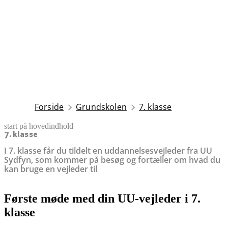
Forside
Grundskolen
7. klasse
start på hovedindhold
senest opdateret 8. december 2025
7. klasse
I 7. klasse får du tildelt en uddannelsesvejleder fra UU
Sydfyn, som kommer på besøg og fortæller om hvad du
kan bruge en vejleder til
Første møde med din UU-vejleder i 7.
klasse