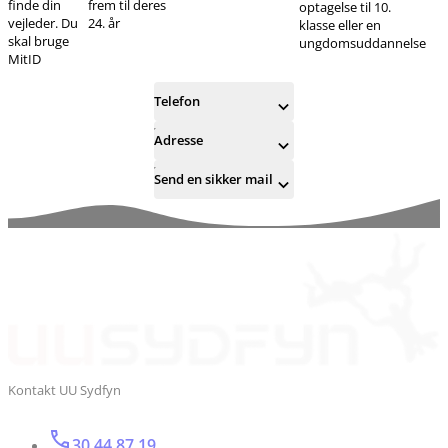
finde din
frem til deres
optagelse til 10.
vejleder. Du
24. år
klasse eller en
skal bruge
ungdomsuddannelse
MitID
Telefon
Adresse
Send en sikker mail
Kontakt UU Sydfyn
30 44 87 19