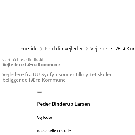
Forside
Find din vejleder
Vejledere i Ærø 
start på hovedindhold
senest opdateret 9. december 2025
Vejledere i Ærø Kommune
Vejledere fra UU Sydfyn som er tilknyttet skoler
beliggende i Ærø Kommune
Peder Binderup Larsen
Vejleder
Kassebølle Friskole