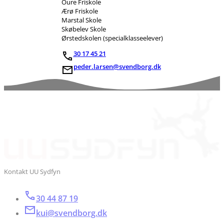
Oure Friskole
Ærø Friskole
Marstal Skole
Skøbelev Skole
Ørstedskolen (specialklasseelever)
30 17 45 21
peder.larsen@svendborg.dk
Kontakt UU Sydfyn
30 44 87 19
kui@svendborg.dk